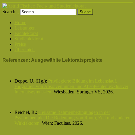
Search...
Suche
Home
Leistungen
Fachlektorat
Studienlektorat
Preise
Über mich
Referenzen: Ausgewählte Lektoratsprojekte
Deppe, U. (Hg.):
Privilegierte Bildung im Lebenslauf.
Biografien von Absolventinnen und Absolventen exklusiver
Internatsgymnasien.
Wiesbaden: Springer VS, 2026.
Reichel, R.:
Heilsame Rahmenbedingungen in der
Psychotherapie. Die Bedeutung von Raum, Zeit und anderen
Wirkfaktoren.
Wien: Facultas, 2026.