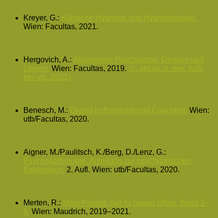
Kreyer, G.:
Klinische Hypnose und Hypnotherapie.
Wien: Facultas, 2021.
Hergovich, A.:
Allgemeine Psychologie. Denken und
Lernen.
Wien: Facultas, 2019.
(2. aktual. u. erw. Aufl.
bei utb, 2021)
Benesch, M.:
Dialog in Beratung und Coaching.
Wien:
utb/Facultas, 2020.
Aigner, M./Paulitsch, K./Berg, D./Lenz, G.:
Psychopathologie. Anleitung zur psychiatrischen
Exploration.
2. Aufl. Wien: utb/Facultas, 2020.
Merten, R.:
Mein Projekt. Auf zu neuen Ufern. Band 1–
6.
Wien: Maudrich, 2019–2021.