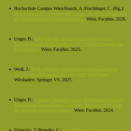
Hochschule Campus Wien/Hauck, A./Feichtinger, C. (Hg.):
Doing Research – Shaping the Furture. 18. Forschungsforum
der österreichischen Fachhochschulen.
Wien: Facultas, 2026.
Unger, B.:
Bausteine der Persönlichkeitsentwicklung.
Transdiagnostische Methoden in der Verhaltenstherapie mit
Erwachsenen.
Wien: Facultas, 2025.
Weiß, J.:
Risiko Bildung. Historische und biographische
Studien zur Bildungsteilhabe von Sinti* und Roma*.
Wiesbaden: Springer VS, 2025.
Unger, B.:
Kreative Methoden in der Verhaltenstherapie mit
Kindern und Jugendlichen. Praxishandbuch zur Förderung
der Persönlichkeitsentwicklung.
Wien: Facultas, 2024.
Slunecko, T./Benetka, G.:
Geschichte und Paradigmen der