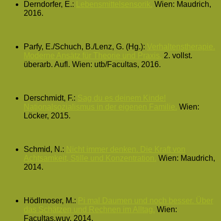
Derndorfer, E.:
Lebensmittelsensorik.
Wien: Maudrich,
2016.
Parfy, E./Schuch, B./Lenz, G. (Hg.):
Verhaltenstherapie.
Moderne Ansätz für Theorie und Praxis.
2. vollst.
überarb. Aufl. Wien: utb/Facultas, 2016.
Derschmidt, F.:
Sag du es deinem Kinde!
Nationalsozialismus in der eigenen Familie.
Wien:
Löcker, 2015.
Schmid, N.:
Nicht immer denken. Die Kraft von
Achtsamkeit, Stille und Konzentration.
Wien: Maudrich,
2014.
Hödlmoser, M.:
Pi mal Daumen und noch besser. Über
das Schätzen und Rechnen im Alltag.
Wien:
Facultas.wuv, 2014.