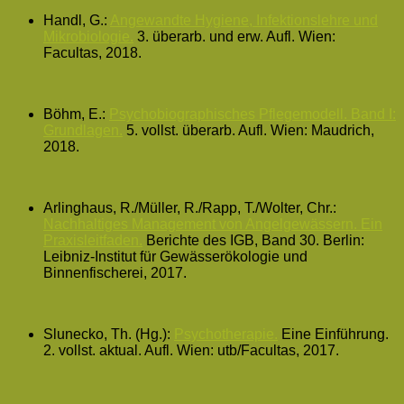
Handl, G.:
Angewandte Hygiene, Infektionslehre und
Mikrobiologie.
3. überarb. und erw. Aufl. Wien:
Facultas, 2018.
Böhm, E.:
Psychobiographisches Pflegemodell. Band I:
Grundlagen.
5. vollst. überarb. Aufl. Wien: Maudrich,
2018.
Arlinghaus, R./Müller, R./Rapp, T./Wolter, Chr.:
Nachhaltiges Management von Angelgewässern. Ein
Praxisleitfaden.
Berichte des IGB, Band 30. Berlin:
Leibniz-Institut für Gewässerökologie und
Binnenfischerei, 2017.
Slunecko, Th. (Hg.):
Psychotherapie.
Eine Einführung.
2. vollst. aktual. Aufl. Wien: utb/Facultas, 2017.