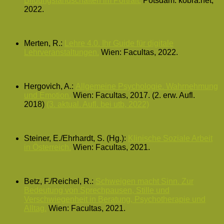
Bildungslandschaften im Portrait.
Potsdam: kobra.net,
2022.
Merten, R.:
Lehre 4.0. Ihr Guide für digitale
Lehrveranstaltungen.
Wien: Facultas, 2022.
Hergovich, A.:
Allgemeine Psychologie. Wahrnehmung
und Emotion.
Wien: Facultas, 2017. (2. erw. Aufl.
2018)
(3. aktual. Aufl. bei utb, 2022)
Steiner, E./Ehrhardt, S. (Hg.):
Klinische Soziale Arbeit
in Österreich.
Wien: Facultas, 2021.
Betz, F./Reichel, R.:
Schweigen macht Sinn. Zur
Bedeutung von Sprechpausen, Stille und
Verschwiegenheit in Beratung, Psychotherapie und
Alltag.
Wien: Facultas, 2021.