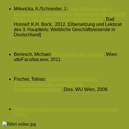
Mrkwicka, A./Schneider, J.:
Geschäftsreisende in
Deutschland – ein Überblick, erweitert um eine vertiefte
Analyse der weiblichen Geschäftsreisenden
.
Bad
Honnef:
K.H. Bock, 2012. [Übersetzung und Lektorat
des 3. Hauptteils: Weibliche Geschäftsreisende in
Deutschland]
Benesch, Michael:
Psychologie des Dialogs
.
Wien:
utb/Facultas.wuv, 2011.
Fischer, Tobias:
Geschäftsmodelle in den
Transportketten des europäischen
Schienengüterverkehrs
. Diss. WU Wien, 2008.
Mitglied im Verband der freien Lektorinnen und Lektoren
(VfLL)