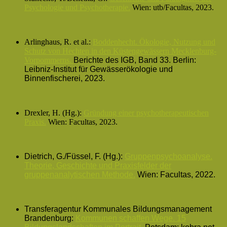
Psychologie und Psychotherapie.
Wien: utb/Facultas, 2023.
Arlinghaus, R. et al.:
Boddenhecht. Ökologie, Nutzung und
Schutz von Hechten in den Küstengewässern Mecklenburg-
Vorpommerns.
Berichte des IGB, Band 33. Berlin:
Leibniz-Institut für Gewässerökologie und
Binnenfischerei, 2023.
Drexler, H. (Hg.):
Gründung einer psychotherapeutischen
Praxis.
Wien: Facultas, 2023.
Dietrich, G./Füssel, F. (Hg.):
Gruppenpsychoanalyse.
Theorie, Geschichte und Praxisfelder der
gruppenanalytischen Methode.
Wien: Facultas, 2022.
Transferagentur Kommunales Bildungsmanagement
Brandenburg:
Kommunen schaffen Wege. 15