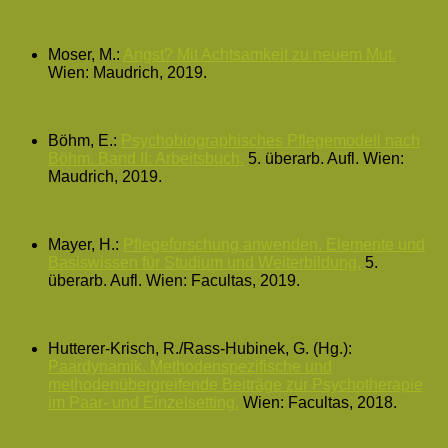
Moser, M.:
Angst? Mit Achtsamkeit zu neuem Mut.
Wien: Maudrich, 2019.
Böhm, E.:
Psychobiographisches Pflegemodell nach
Böhm. Band II: Arbeitsbuch.
5. überarb. Aufl. Wien:
Maudrich, 2019.
Mayer, H.:
Pflegeforschung anwenden. Elemente und
Basiswissen für Studium und Weiterbildung.
5.
überarb. Aufl. Wien: Facultas, 2019.
Hutterer-Krisch, R./Rass-Hubinek, G. (Hg.):
Paardynamik. Methodenspezifische und
methodenübergreifende Beiträge zur Psychotherapie
im Paar- und Einzelsetting.
Wien: Facultas, 2018.