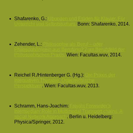
Shafarenko, G.:
Übungen und Etüden für Klavier. Für
Unterricht und Selbststudium.
Bonn: Shafarenko, 2014.
Zehender, L.:
Philosophie als Beruf – oder
Philosoph(in)sein aus Berufung? Zum Berufsfeld der
Philosophischen Praxis.
Wien: Facultas.wuv, 2014.
Reichel R./Hintenberger G. (Hg.):
Die Praxis der
Integrativen Therapie. Österreichische
Perspektiven
.
Wien: Facultas.wuv, 2013.
Schramm, Hans-Joachim:
Freight Forwarder's
Intermediary Role in Multimodal Transport chains. A
social Network Approach
.
Berlin u. Heidelberg:
Physica/Springer, 2012.