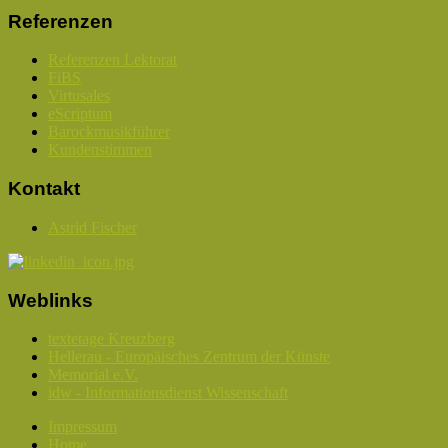
Referenzen
Referenzen Lektorat
FiBS
Virtusales
eScriptum
Barockmusikführer
Kundenstimmen
Kontakt
Astrid Fischer
Weblinks
textetage Kreuzberg
Hellerau - Europäisches Zentrum der Künste
Memorial e.V.
idw - Informationsdienst Wissenschaft
Impressum
Home